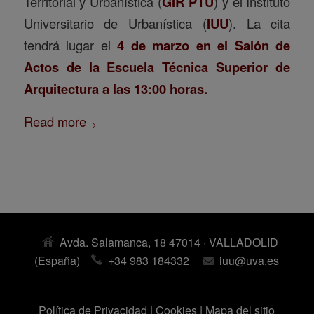
Territorial y Urbanística (
GIR PTU
) y el Instituto
Universitario de Urbanística (
IUU
). La cita
tendrá lugar el
4 de marzo en el Salón de
Actos de la Escuela Técnica Superior de
Arquitectura a las 13:00 horas.
Read more
Avda. Salamanca, 18 47014 · VALLADOLID
(España)
+34 983 184332
iuu@uva.es
Política de Privacidad
|
Cookies
|
Mapa del sitio