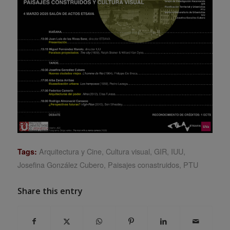
Arquitectura y Cine
,
Cultura visual
,
GIR
,
IUU
,
Tags:
Josefina González Cubero
,
Paisajes conastruidos
,
PTU
Share this entry