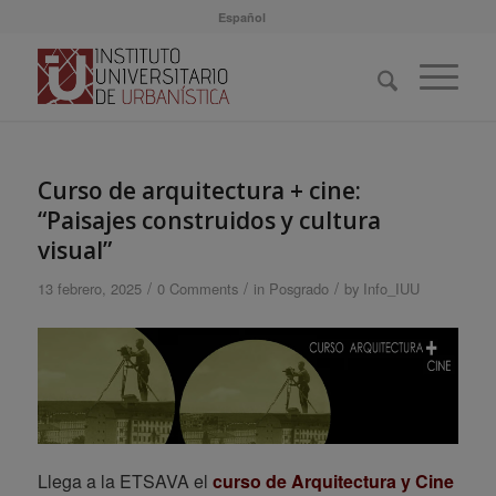
Español
Curso de arquitectura + cine:
“Paisajes construidos y cultura
visual”
/
/
/
13 febrero, 2025
0 Comments
in
Posgrado
by
Info_IUU
Llega a la ETSAVA el
curso de Arquitectura y Cine