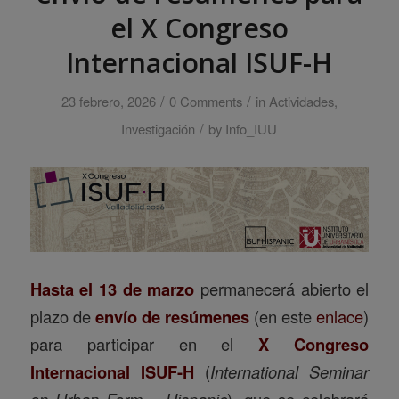
el X Congreso
Internacional ISUF-H
/
/
23 febrero, 2026
0 Comments
in
Actividades
,
/
Investigación
by
Info_IUU
Hasta el 13 de marzo
permanecerá abierto el
plazo de
envío de resúmenes
(en este
enlace
)
para participar en el
X Congreso
Internacional ISUF-H
(
International Seminar
on Urban Form – Hispanic
), que se celebrará