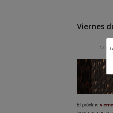
Viernes d
10 febre
L
El próximo
viern
lugar una nueva s