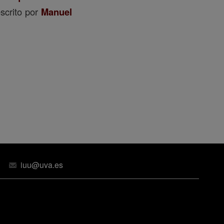
scrito por
Manuel
iuu@uva.es