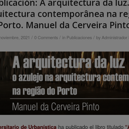
licación: A arquitectura da luz.
uitectura contemporânea na re
Porto. Manuel da Cerveira Pint
/
/
/
noviembre, 2021
0 Comments
in
Publicaciones
by
Administrador
ersitario de Urbanística
ha publicado el libro titulado
“A