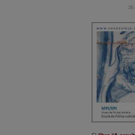
25 
El