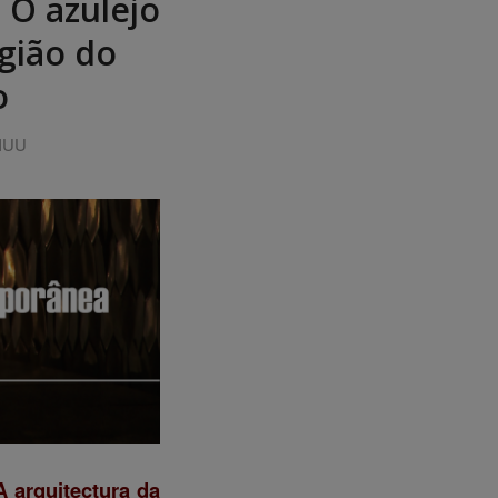
 O azulejo
gião do
o
 IUU
 arquitectura da