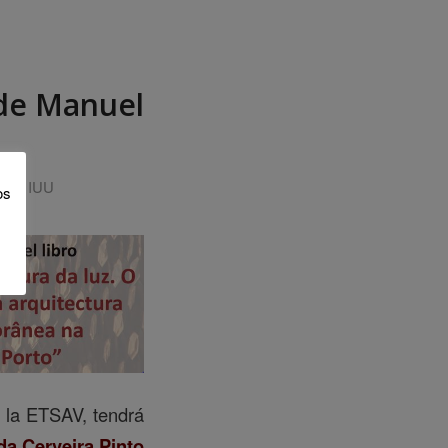
 de Manuel
ador IUU
os
e la ETSAV, tendrá
da Cerveira Pinto