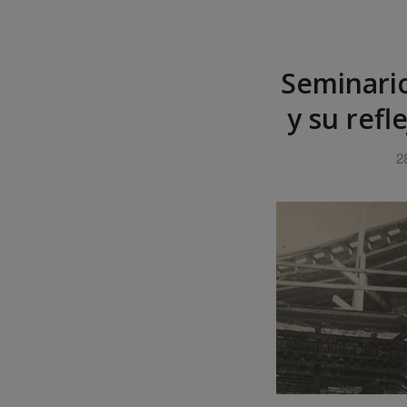
Seminario
y su refl
2