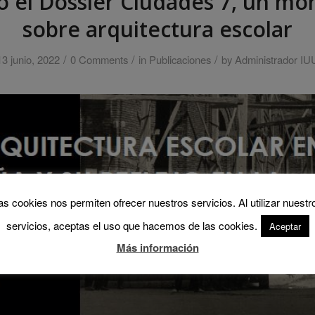
o el Dossier Ciudades 7, un mo
sobre arquitectura escolar
/
/
/
13 junio, 2022
0 Comments
in
Publicaciones
by
Administrador IU
as cookies nos permiten ofrecer nuestros servicios. Al utilizar nuestr
servicios, aceptas el uso que hacemos de las cookies.
Aceptar
Más información