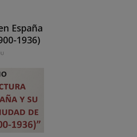
 en España
1900-1936)
UU