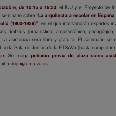
octubre
,
de 10:15 a 19:30
, el IUU y el Proyecto de I
 seminario sobre “
La arquitectura escolar en España y
olid (1900-1936)”
, en el que intervendrán expertos in
os ámbitos (urbanístico, arquitectónico, pedagógico, ar
). La asistencia será libre y gratuita. El seminario se 
al en la Sala de Juntas de la ETSAVa (hasta completar el
be.
Se ruega
petición previa de plaza como asist
mail
rodrigo@arq.uva.es