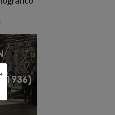
nográfico
U
os