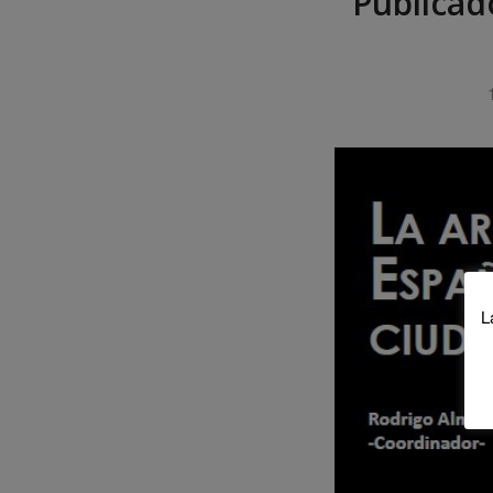
Publicad
L