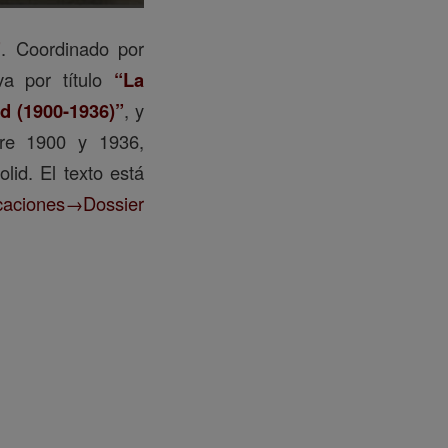
”
. Coordinado por
va por título
“La
id (1900-1936)”
, y
tre 1900 y 1936,
lid. El texto está
caciones→Dossier