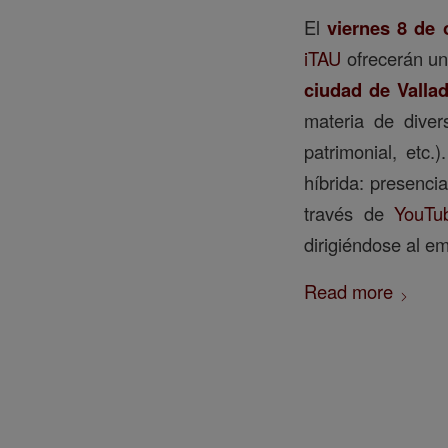
El
viernes
8 de 
iTAU
ofrecerán un
ciudad de Vallad
materia de divers
patrimonial, etc.
híbrida: presenci
través de
YouTu
dirigiéndose al e
Read more