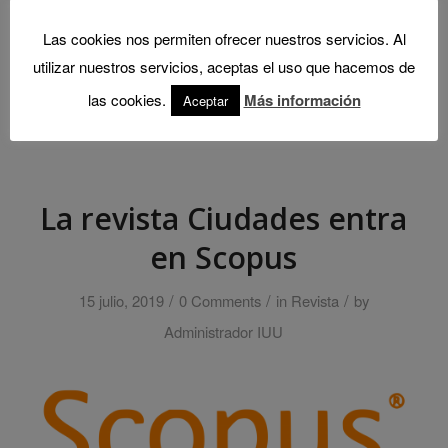
Read more
Las cookies nos permiten ofrecer nuestros servicios. Al
utilizar nuestros servicios, aceptas el uso que hacemos de
las cookies.
Más información
Aceptar
La revista Ciudades entra
en Scopus
/
/
/
15 julio, 2019
0 Comments
in
Revista
by
Administrador IUU