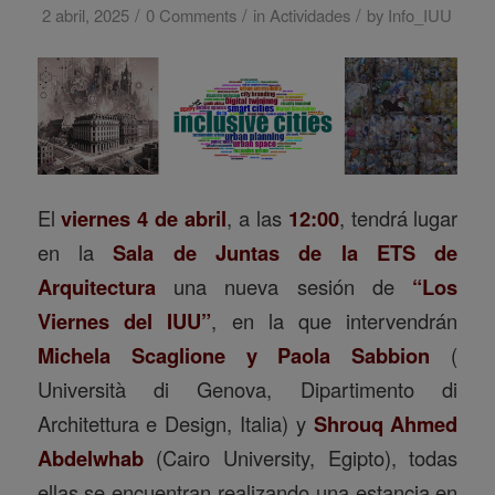
/
/
/
2 abril, 2025
0 Comments
in
Actividades
by
Info_IUU
El
viernes 4 de abril
, a las
12:00
, tendrá lugar
en la
Sala de Juntas de la ETS de
Arquitectura
una nueva sesión de
“Los
Viernes del IUU”
, en la que intervendrán
Michela Scaglione y Paola Sabbion
(
Università di Genova, Dipartimento di
Architettura e Design, Italia) y
Shrouq Ahmed
Abdelwhab
(Cairo University, Egipto), todas
ellas se encuentran realizando una estancia en