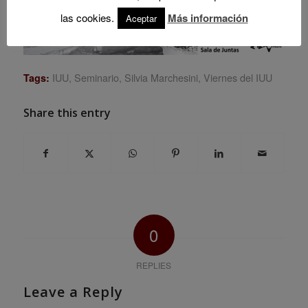
las cookies.
Más información
Aceptar
IUU
,
Seminario
,
Silvia Marchesini
,
Viernes del IUU
Tags:
Share this entry
0
REPLIES
Leave a Reply