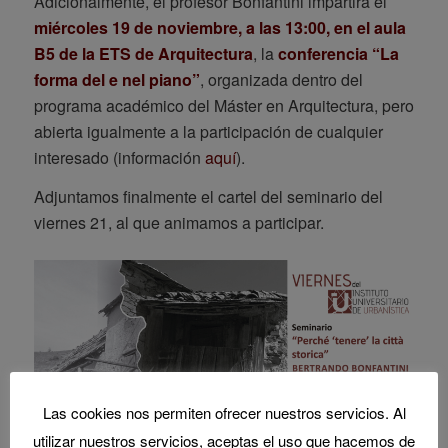
Adicionalmente, el profesor Bonfantini impartirá el
miércoles 19 de noviembre, a las 13:00, en el aula
B5 de la ETS de Arquitectura
, la
conferencia “La
forma del e nel piano”
, organizada dentro del
programa académico del Máster en Arquitectura, pero
abierta igualmente a la participación de cualquier
interesado (información
aquí
).
Adjuntamos finalmente el cartel del seminario del
viernes 21, al que animamos a participar.
Las cookies nos permiten ofrecer nuestros servicios. Al
utilizar nuestros servicios, aceptas el uso que hacemos de