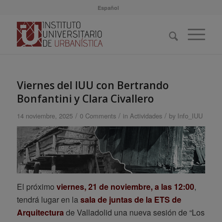
Español
Viernes del IUU con Bertrando
Bonfantini y Clara Civallero
/
/
/
14 noviembre, 2025
0 Comments
in
Actividades
by
Info_IUU
El próximo
viernes, 21 de noviembre, a las 12:00
,
tendrá lugar en la
sala de juntas de la ETS de
Arquitectura
de Valladolid una nueva sesión de “Los