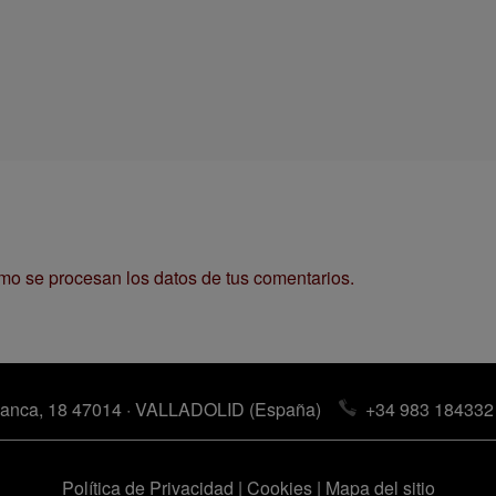
o se procesan los datos de tus comentarios.
anca, 18 47014 · VALLADOLID (España)
+34 983 184332
Política de Privacidad
|
Cookies
|
Mapa del sitio