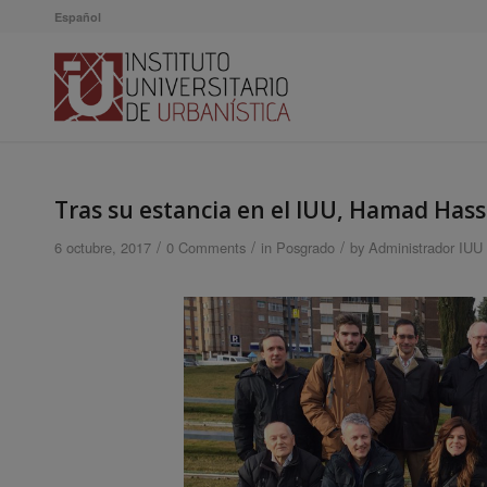
Español
Tras su estancia en el IUU, Hamad Hass
/
/
/
6 octubre, 2017
0 Comments
in
Posgrado
by
Administrador IUU