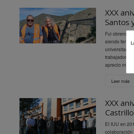
XXX aniv
Santos 
Fui obrero del
siendo ferrov
L
universitaria
trabajador co
aprecio much
Leer más
XXX ani
Castril
El IUU en 201
colaboración 