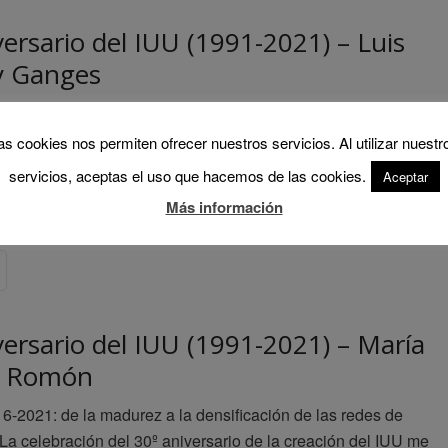
ersario del IUU (1991-2021) – Luis
y Ganges
 ferrocarril durante más de veinte años (en el fondo sigo
iario) y soy trabajador de la enseñanza y la investigación
as cookies nos permiten ofrecer nuestros servicios. Al utilizar nuestr
s también desde hace más de veinte años. Me siento un
servicios, aceptas el uso que hacemos de las cookies.
Aceptar
n conciencia de clase, tengo un elevado sentido del deber y
Más información
ísimo el compañerismo, que he encontrado y
versario del IUU (1991-2021) – María
lo Romón
6-2021: de la madurez a la densificación de las redes de
La celebración del 30º aniversario de la creación del IUU me