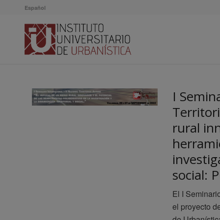
Español
I Semina
Territor
rural in
herrami
investig
social
El I Seminario
el proyecto de
de Urbanístic