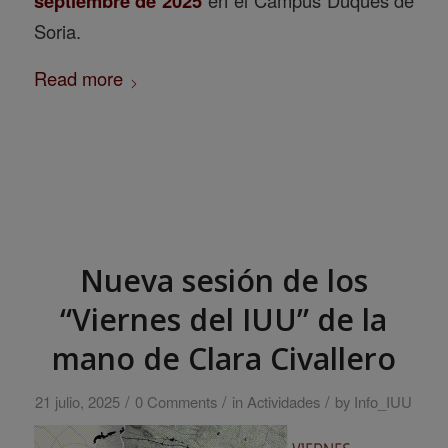
septiembre de 2025
en el Campus Duques de
Soria.
Read more
Nueva sesión de los
“Viernes del IUU” de la
mano de Clara Civallero
/
/
/
21 julio, 2025
0 Comments
in
Actividades
by
Info_IUU