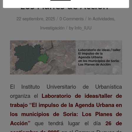
Los Planes de Acción”
/
/
22 septiembre, 2025
0 Comments
in
Actividades
,
/
Investigación
by
Info_IUU
El
Instituto Universitario de Urbanística
organiza el
Laboratorio de ideas/taller de
trabajo “El impulso de la Agenda Urbana en
los municipios de Soria: Los Planes de
Acción”
que tendrá lugar el día
26 de