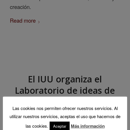
creación.
Read more
El IUU organiza el
Laboratorio de ideas de
trabajo sobre “El impulso
Las cookies nos permiten ofrecer nuestros servicios. Al
de la Agenda Urbana en
utilizar nuestros servicios, aceptas el uso que hacemos de
los municipios de Soria:
las cookies.
Más información
Aceptar