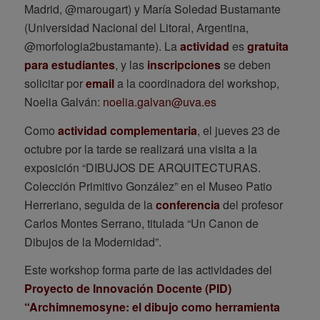
Madrid, @marougart) y María Soledad Bustamante
(Universidad Nacional del Litoral, Argentina,
@morfologia2bustamante). La
actividad
es
gratuita
para estudiantes
, y las
inscripciones
se deben
solicitar por
email
a la coordinadora del workshop,
Noelia Galván:
noelia.galvan@uva.es
Como
actividad complementaria
, el jueves 23 de
octubre por la tarde se realizará una visita a la
exposición “DIBUJOS DE ARQUITECTURAS.
Colección Primitivo González” en el Museo Patio
Herreriano, seguida de la
conferencia
del profesor
Carlos Montes Serrano, titulada “Un Canon de
Dibujos de la Modernidad”.
Este workshop forma parte de las actividades del
Proyecto de Innovación Docente (PID)
“Archimnemosyne: el dibujo como herramienta