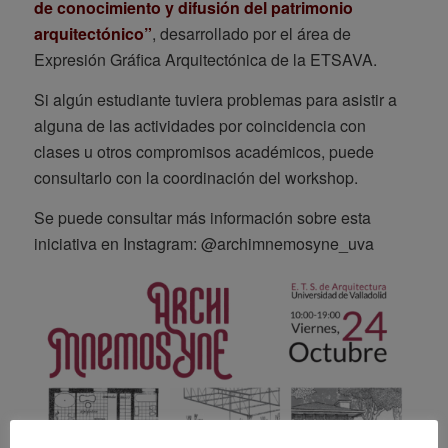
de conocimiento y difusión del patrimonio
arquitectónico”
, desarrollado por el área de
Expresión Gráfica Arquitectónica de la ETSAVA.
Si algún estudiante tuviera problemas para asistir a
alguna de las actividades por coincidencia con
clases u otros compromisos académicos, puede
consultarlo con la coordinación del workshop.
Se puede consultar más información sobre esta
iniciativa en Instagram: @archimnemosyne_uva