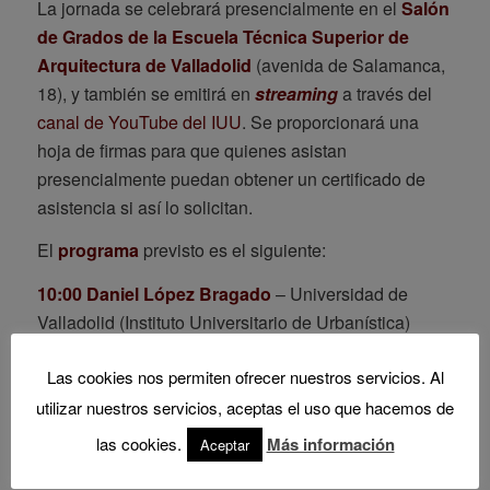
La jornada se celebrará presencialmente en el
Salón
de Grados de la Escuela Técnica Superior de
Arquitectura de Valladolid
(avenida de Salamanca,
18), y también se emitirá en
streaming
a través del
canal de YouTube del IUU
. Se proporcionará una
hoja de firmas para que quienes asistan
presencialmente puedan obtener un certificado de
asistencia si así lo solicitan.
El
programa
previsto es el siguiente:
10:00 Daniel López Bragado
– Universidad de
Valladolid (Instituto Universitario de Urbanística)
10:15 Carlos Paz de Lorenzo & Anxo Miján
Las cookies nos permiten ofrecer nuestros servicios. Al
Maroño
– CIAG – Centro Infográfico Avanzado de
utilizar nuestros servicios, aceptas el uso que hacemos de
Galicia (Pontevedra)
las cookies.
Más información
Aceptar
11:00 Coffee break