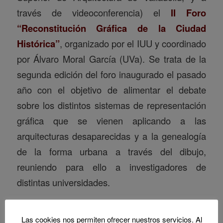
través de videoconferencia) el
II Foro
“Reconstitución Gráfica de la Ciudad
Histórica”
, organizado por el IUU y coordinado
por Álvaro Moral García (UVa). Se trata de la
segunda edición del foro inaugurado el pasado
año con el objetivo de alimentar el debate
sobre los distintos sistemas de representación
gráfica que se vienen aplicando a las
arquitecturas desaparecidas y a la genealogía
de la forma urbana a través del dibujo,
reuniendo para ello a investigadores de
distintas universidades.
Read more
Las cookies nos permiten ofrecer nuestros servicios. Al