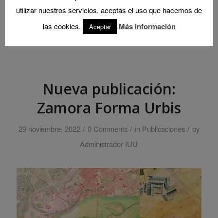
utilizar nuestros servicios, aceptas el uso que hacemos de
las cookies.
Más información
Aceptar
Nueva publicación:
Zamora Forma Urbis
/
/
/
29 noviembre, 2022
0 Comments
in
Publicaciones
by
Administrador IUU