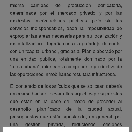
misma cantidad de producción edificatoria,
determinada por el mercado privado y por las
modestas intervenciones públicas, pero sin los
servicios indispensables, dada la imposibilidad de
expropiar las áreas necesarias para su localización y
materialización. Llegaríamos a la paradoja de contar
con un “capital urbano”, gracias al Plan elaborado por
una entidad pública, totalmente dominado por la
“renta urbana”, mientras la componente productiva de
las operaciones inmobiliarias resultará infructuosa.
El contenido de los artículos que se solicitan debería
enfocarse hacia el desarrollos aquellos presupuestos
que están en la base del modo de proceder al
desarrollo planificado de la ciudad actual,
presupuestos que están apostando, en general, por
una gestión privada, reduciendo cesiones
obligatorias, incluso, eludiéndolas. Cómo se está