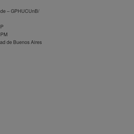
idade – GPHUCUnB/
MP
 UPM
dad de Buenos Aires