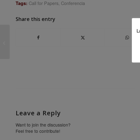
Call for Papers
,
Conferencia
Tags:
Share this entry
L
El IUU en CyTET
Leave a Reply
Want to join the discussion?
Feel free to contribute!