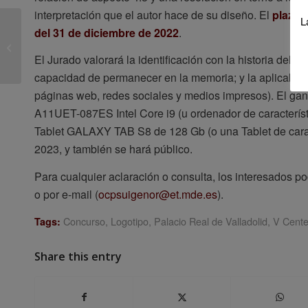
interpretación que el autor hace de su diseño. El
plazo 
L
del 31 de diciembre de 2022
.
Viernes del IUU con
Doralice Sátyro Maia
El Jurado valorará la identificación con la historia del ed
capacidad de permanecer en la memoria; y la aplicabilida
páginas web, redes sociales y medios impresos). El gan
A11UET-087ES Intel Core i9 (u ordenador de característic
Tablet GALAXY TAB S8 de 128 Gb (o una Tablet de caract
2023, y también se hará público.
Para cualquier aclaración o consulta, los interesados 
o por e-mail (
ocpsuigenor@et.mde.es
).
Concurso
,
Logotipo
,
Palacio Real de Valladolid
,
V Cente
Tags:
Share this entry