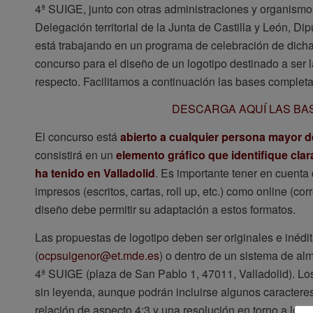
4ª SUIGE, junto con otras administraciones y organismo
Delegación territorial de la Junta de Castilla y León, D
está trabajando en un programa de celebración de dich
concurso para el diseño de un logotipo destinado a ser l
respecto. Facilitamos a continuación las bases complet
DESCARGA AQUÍ LAS B
El concurso está
abierto a cualquier persona mayor 
consistirá en un
elemento gráfico que identifique clara
ha tenido en Valladolid
. Es importante tener en cuenta 
impresos (escritos, cartas, roll up, etc.) como online (cor
diseño debe permitir su adaptación a estos formatos.
Las propuestas de logotipo deben ser originales e inédit
(
ocpsuigenor@et.mde.es
) o dentro de un sistema de al
4ª SUIGE (plaza de San Pablo 1, 47011, Valladolid). Los
sin leyenda, aunque podrán incluirse algunos caracter
relación de aspecto 4:3 y una resolución en torno a lo