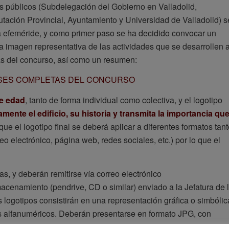
s públicos (Subdelegación del Gobierno en Valladolid,
iputación Provincial, Ayuntamiento y Universidad de Valladolid) s
a efeméride, y como primer paso se ha decidido convocar un
a imagen representativa de las actividades que se desarrollen a
as del concurso, así como un resumen:
ASES COMPLETAS DEL CONCURSO
de edad
, tanto de forma individual como colectiva, y el logotipo
mente el edificio, su historia y transmita la importancia qu
que el logotipo final se deberá aplicar a diferentes formatos tan
reo electrónico, página web, redes sociales, etc.) por lo que el
as, y deberán remitirse vía correo electrónico
macenamiento (pendrive, CD o similar) enviado a la Jefatura de 
 logotipos consistirán en una representación gráfica o simbólic
es alfanuméricos. Deberán presentarse en formato JPG, con
s 24 mega pixel, y acompañarse de un argumento con la