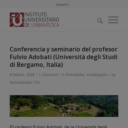
Español
dice:
Conferencia y seminario del profesor
Fulvio Adobati (Università degli Studi
di Bergamo, Italia)
/
/
/
8 febrero, 2023
1 Comment
in
Actividades
,
Investigación
by
Administrador IUU
El profesor Fulvio Adobati, de la Università degli