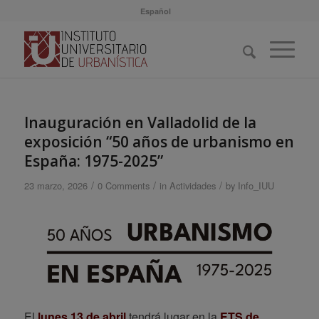
Español
Inauguración en Valladolid de la
exposición “50 años de urbanismo en
España: 1975-2025”
/
/
/
23 marzo, 2026
0 Comments
in
Actividades
by
Info_IUU
El
lunes 13 de abril
tendrá lugar en la
ETS de