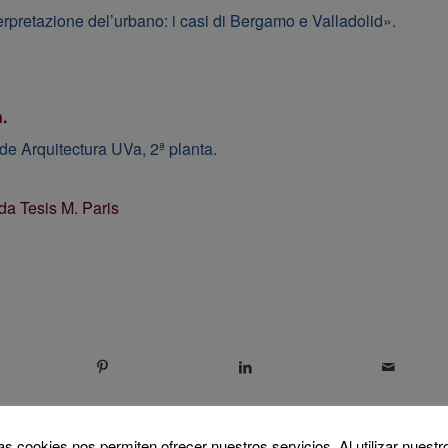
terpretazione del’urbano: i casi di Bergamo e Valladolid».
.
de Arquitectura UVa, 2ª planta.
as cookies nos permiten ofrecer nuestros servicios. Al utilizar nuestr