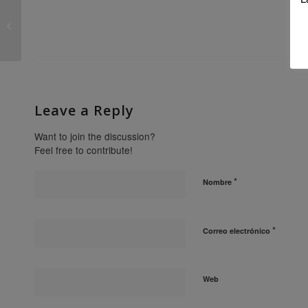
Hoy comienza el Curso: Rehabilitar,
regenerar o renovar, la ciudad
Leave a Reply
Want to join the discussion?
Feel free to contribute!
*
Nombre
*
Correo electrónico
Web