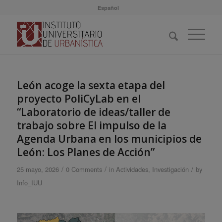
Español
León acoge la sexta etapa del
proyecto PoliCyLab en el
“Laboratorio de ideas/taller de
trabajo sobre El impulso de la
Agenda Urbana en los municipios de
León: Los Planes de Acción”
/
/
/
25 mayo, 2026
0 Comments
in
Actividades
,
Investigación
by
Info_IUU