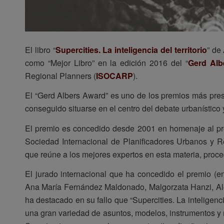
El libro “
Supercities. La inteligencia del territorio
” de
como “Mejor Libro” en la edición 2016 del “
Gerd Alb
Regional Planners (
ISOCARP
).
El “Gerd Albers Award” es uno de los premios más pre
conseguido situarse en el centro del debate urbanístico y
El premio es concedido desde 2001 en homenaje al pr
Sociedad Internacional de Planificadores Urbanos y 
que reúne a los mejores expertos en esta materia, proc
El jurado internacional que ha concedido el premio (en 
Ana María Fernández Maldonado, Malgorzata Hanzi, Ale
ha destacado en su fallo que “Supercities. La inteligenci
una gran variedad de asuntos, modelos, instrumentos y