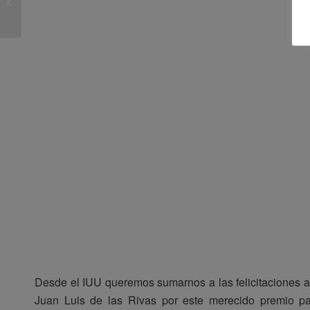
Universitario de
Urbaníst...
Desde el IUU queremos sumarnos a las felicitaciones 
Juan Luis de las Rivas por este merecido premio p