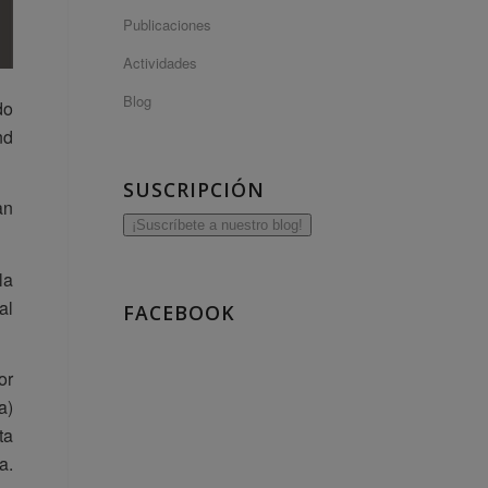
Publicaciones
Actividades
Blog
do
nd
SUSCRIPCIÓN
an
¡Suscríbete a nuestro blog!
la
al
FACEBOOK
or
a)
ta
a.