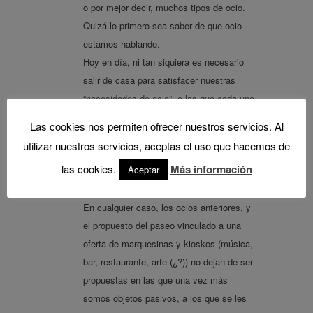
o por mejor decir, muchos tipos de ocio.
Quizá lo primero sea saber de que ocio
estamos hablando.
Hoy en día, ni tan siquiera es necesario
salir de casa para satisfacer nuestras
“necesidades de ocio”, o las que cada uno
pueda tener.
Las cookies nos permiten ofrecer nuestros servicios. Al
También es ocio jugar a la video-consola,
utilizar nuestros servicios, aceptas el uso que hacemos de
ver el “homecinema” instalado en casa,
las cookies.
Más información
Aceptar
tantas y tantas horas y canales de
televisión.
En cualquier caso, los ocios anteriores, y
el propuesto del paseo vinculado a una
oferta de marquesinas y kioskos (música,
bar, restaurante, arte (¿?)) no dejan de ser
propuestas en las que una vez más
somos objetos pasivos, a los que se les