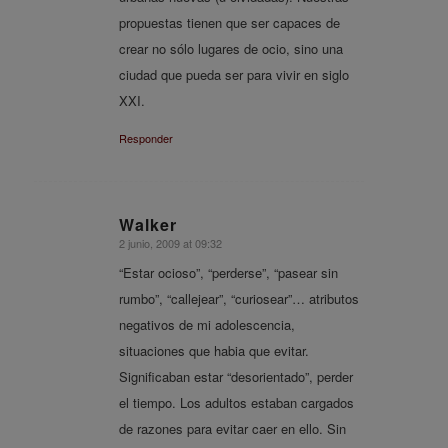
propuestas tienen que ser capaces de
crear no sólo lugares de ocio, sino una
ciudad que pueda ser para vivir en siglo
XXI.
Responder
Walker
2 junio, 2009 at 09:32
says:
“Estar ocioso”, “perderse”, “pasear sin
rumbo”, “callejear”, “curiosear”… atributos
negativos de mi adolescencia,
situaciones que habia que evitar.
Significaban estar “desorientado”, perder
el tiempo. Los adultos estaban cargados
de razones para evitar caer en ello. Sin