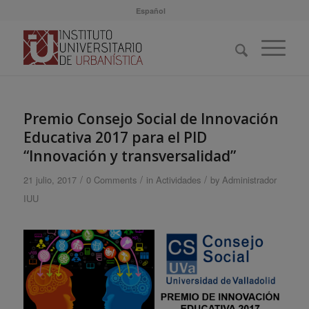
Español
Premio Consejo Social de Innovación
Educativa 2017 para el PID
“Innovación y transversalidad”
/
/
/
21 julio, 2017
0 Comments
in
Actividades
by
Administrador
IUU