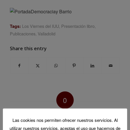
Los Viernes del IUU
,
Presentación libro
,
Tags:
Publicaciones
,
Valladolid
Share this entry
0
REPLIES
Las cookies nos permiten ofrecer nuestros servicios. Al
Leave a Reply
utilizar nuestros servicios, aceptas el uso que hacemos de