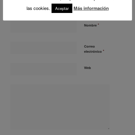
Want to join the discussion?
las cookies.
Más información
Aceptar
Feel free to contribute!
*
Nombre
Correo
*
electrónico
Web