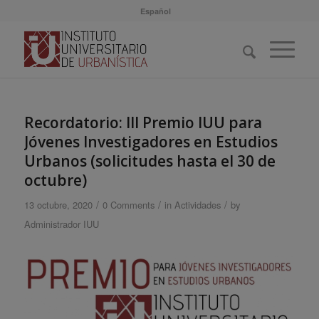
Español
Recordatorio: III Premio IUU para
Jóvenes Investigadores en Estudios
Urbanos (solicitudes hasta el 30 de
octubre)
/
/
/
13 octubre, 2020
0 Comments
in
Actividades
by
Administrador IUU