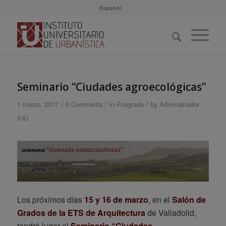
Español
Seminario “Ciudades agroecológicas”
/
/
/
1 marzo, 2017
0 Comments
in
Posgrado
by
Administrador
IUU
Los próximos días
15 y 16 de marzo
, en el
Salón de
Grados de la ETS de Arquitectura
de Valladolid,
tendrá lugar el
Seminario “Ciudades