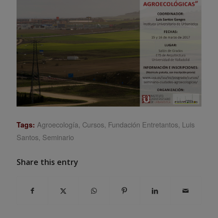
Agroecología
,
Cursos
,
Fundación Entretantos
,
Luis
Tags:
Santos
,
Seminario
Share this entry