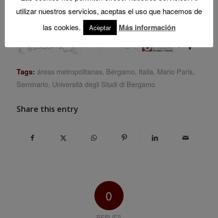
utilizar nuestros servicios, aceptas el uso que hacemos de
las cookies.
Más información
Aceptar
áreas metropolitanas
,
Bérgamo
,
Italia
,
Mario Paris
,
Tags:
Seminario
,
Università degli Studi di Bergamo
Share this entry
0
REPLIES