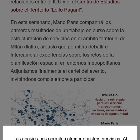
relaciones entre el IUU y el el
Centro de Estudios
sobre el Territorio “Lelio Pagani”
.
En este seminario, Mario Paris compartirá los
primeros resultados de un trabajo en curso sobre la
estructuración de servicios en el ámbito territorial de
Milán (Italia), áreaslo que permitirá debatir e
intercambiar experiencias sobre los retos de la
planificación espacial en entornos metropolitanos.
Adjuntamos finalmente el cartel del evento,
invitándoos como siempre a participar.
Las cookies nos permiten ofrecer nuestros servicios. Al