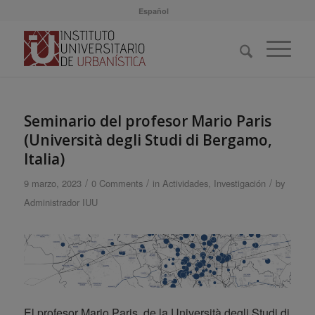
Español
Seminario del profesor Mario Paris
(Università degli Studi di Bergamo,
Italia)
/
/
/
9 marzo, 2023
0 Comments
in
Actividades
,
Investigación
by
Administrador IUU
El profesor Mario Paris, de la Università degli Studi di