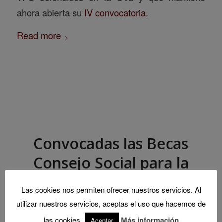
ahora abierta su
IV convocatoria
.
Read more
Convocadas las Becas
Consejo Social para la
colaboración en institutos
Las cookies nos permiten ofrecer nuestros servicios. Al
y departamentos
utilizar nuestros servicios, aceptas el uso que hacemos de
las cookies.
Más información
Aceptar