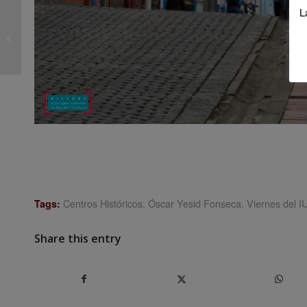
L
Anuncio del acto de entrega de los
Premios de Innovación Educativa
Consejo...
Centros Históricos
,
Óscar Yesid Fonseca
,
Viernes del I
Tags:
Share this entry