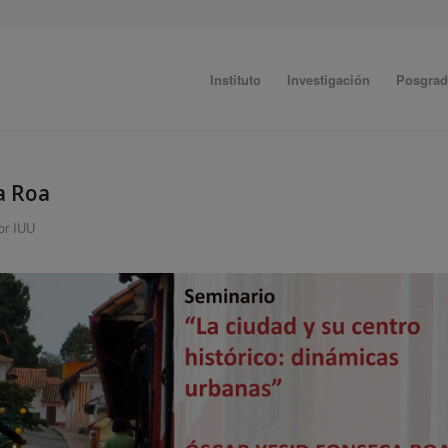
Instituto
Investigación
Posgra
a Roa
or IUU