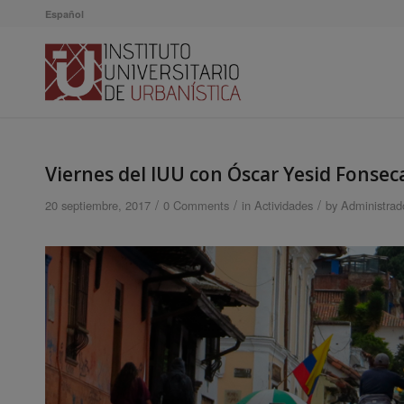
Español
Viernes del IUU con Óscar Yesid Fonsec
/
/
/
20 septiembre, 2017
0 Comments
in
Actividades
by
Administrad