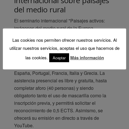
internacional sobre paisajes
del medio rural
El seminario internacional "Paisajes activos:
imágenes del medio rural de la Europa
meridional" se celebrará los días 21 (sesión de
Las cookies nos permiten ofrecer nuestros servicios. Al
mañana y tarde) y 22 (sesión de mañana) de
utilizar nuestros servicios, aceptas el uso que hacemos de
febrero, en el salón de grados de la ETS de
las cookies.
Más información
Arquitectura de Valladolid, contando con la
Aceptar
participación de investigadores procedentes de
España, Portugal, Francia, Italia y Grecia. La
asistencia presencial es libre y gratuita, hasta
completar aforo (40 personas) y siendo
obligatorio tanto el uso de mascarilla como la
inscripción previa, y permitirá solicitar el
reconocimiento de 0,5 ECTS. Asimismo, se
ofrecerá su emisión en directo a través de
YouTube.