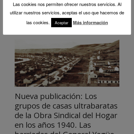
Publicaciones→Dossier Ciudades de esta web.
Las cookies nos permiten ofrecer nuestros servicios. Al
utilizar nuestros servicios, aceptas el uso que hacemos de
Leer más
las cookies.
Más información
Aceptar
Nueva publicación: Los
grupos de casas ultrabaratas
de la Obra Sindical del Hogar
en los años 1940. Las