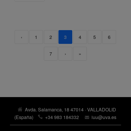
‹
1
2
3
4
5
6
7
›
»
Avda. Salamanca, 18 47014 · VALLADOLID
(España)
+34 983 184332
iuu@uva.es