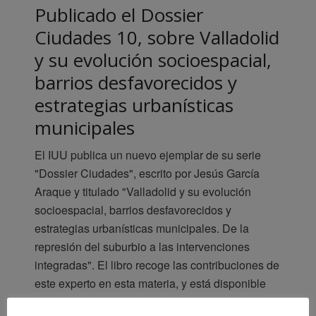
Publicado el Dossier
Ciudades 10, sobre Valladolid
y su evolución socioespacial,
barrios desfavorecidos y
estrategias urbanísticas
municipales
El IUU publica un nuevo ejemplar de su serie
"Dossier Ciudades", escrito por Jesús García
Araque y titulado "Valladolid y su evolución
socioespacial, barrios desfavorecidos y
estrategias urbanísticas municipales. De la
represión del suburbio a las intervenciones
integradas". El libro recoge las contribuciones de
este experto en esta materia, y está disponible
para consulta y descarga libre en la sección de