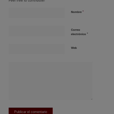
Feel free to contribute!
*
Nombre
Correo
*
electrónico
Web