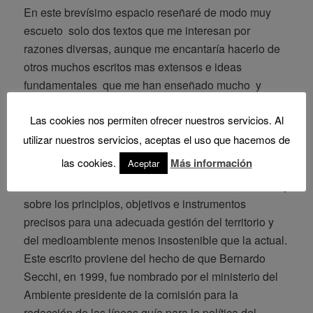
En este brevísimo espacio reseñaré de modo muy
escueto solo dos textos que me interesan por
razones diversas, aunque me encantaría hacerlo de
otros muchos escritos mas extensos e ideas
fundamentales que me han enseñado mucho y
provocado a la reflexión.
Las cookies nos permiten ofrecer nuestros servicios. Al
Uno de ellos es un escrito titulado “Historia y
utilizar nuestros servicios, aceptas el uso que hacemos de
ecología en el desarrollo urbano” publicado en un
las cookies.
Más información
Aceptar
libro colectivo, sugerente reflexión sobre la
indisociable interrelación historia-territorio-ambiente y
sobre los principios, objetivos e instrumentos
precisos para una adecuada gestión del territorio y
del medioambiente menos insostenible que la actual.
Este escrito proviene del hecho de que Bernardo
Secchi, en 1999, fue nombrado por el ministerio del
Ambiente presidente de la comisión para la
redacción de las líneas guía para la política del