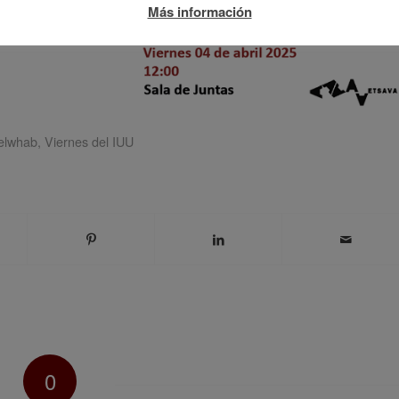
Más información
elwhab
,
Viernes del IUU
0