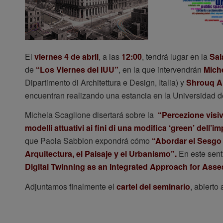
El
viernes 4 de abril
, a las
12:00
, tendrá lugar en la
Sal
de
“Los Viernes del IUU”
, en la que intervendrán
Mich
Dipartimento di Architettura e Design, Italia) y
Shrouq 
encuentran realizando una estancia en la Universidad de
Michela Scaglione disertará sobre la
“Percezione visiv
modelli attuativi ai fini di una modifica ‘green’ dell’
que Paola Sabbion expondrá cómo
“Abordar el Sesgo 
Arquitectura, el Paisaje y el Urbanismo”.
En este sen
Digital Twinning as an Integrated Approach for Asses
Adjuntamos finalmente el
cartel del seminario
, abierto