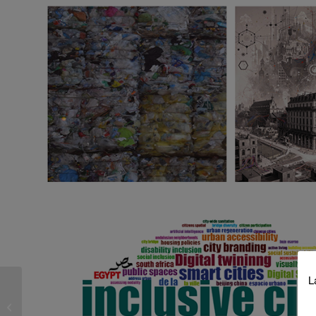
L
Oferta de puesto de
técnico SIG vinculado
al proyecto Urban