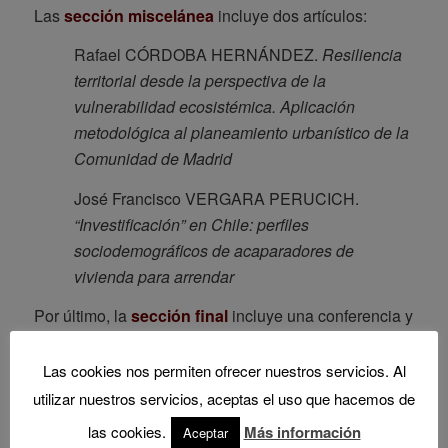
Las
sección miscelánea
incluye dos artículos:
Rafael CÓRDOBA HERNÁNDEZ.
Resiliencia
territorial desde la perspectiva de la
vulnerabilidad ecosistémica. Aplicación
metodológica al planeamiento urbanístico de la
Comunidad de Madrid
José Francisco VERGARA PERUCICH.
“Investificación” en Chile: perfiles
sociodemográficos de acaparadores de
vivienda para arrendar
Por último, la
sección final
incluye una conferencia y
una reseña:
Las cookies nos permiten ofrecer nuestros servicios. Al
Fernando De TERÁN TROYANO.
Conferencia:
utilizar nuestros servicios, aceptas el uso que hacemos de
Cincuenta años de urbanismo en España
las cookies.
Más información
Aceptar
David GARCÍA-ASENJO LLANA.
Reseña: