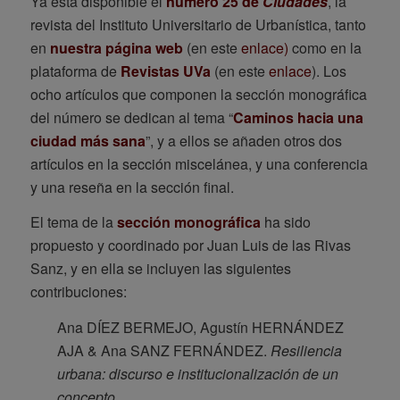
Ya está disponible el
número 25 de
Ciudades
, la
revista del Instituto Universitario de Urbanística, tanto
en
nuestra página web
(en este
enlace)
como en la
plataforma de
Revistas UVa
(en este
enlace
). Los
ocho artículos que componen la sección monográfica
del número se dedican al tema “
Caminos hacia una
ciudad más sana
”, y a ellos se añaden otros dos
artículos en la sección miscelánea, y una conferencia
y una reseña en la sección final.
El tema de la
sección monográfica
ha sido
propuesto y coordinado por Juan Luis de las Rivas
Sanz, y en ella se incluyen las siguientes
contribuciones:
Ana DÍEZ BERMEJO, Agustín HERNÁNDEZ
AJA & Ana SANZ FERNÁNDEZ.
Resiliencia
urbana: discurso e institucionalización de un
concepto