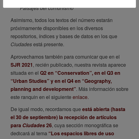
Paisajes del comunismo
Asimismo, todos los textos del número estarán
próximamente disponibles en los diversos
repositorios, índices y bases de datos en los que
Ciudades
está presente.
Aprovechamos también para comunicar que en el
SJR 2021
, recién publicado, nuestra revista aparece
situada en el
Q2 en “Conservation”, en el Q3 en
“Urban Studies” y en el Q4 en “Geography,
planning and development”
. Más información sobre
este ranquin en el siguiente
enlace.
De igual modo, recordamos que
está abierta (hasta
el 30 de septiembre) la recepción de artículos
para
Ciudades
26
, cuya sección monográfica se
dedicará al tema
“Los espacios libres de uso