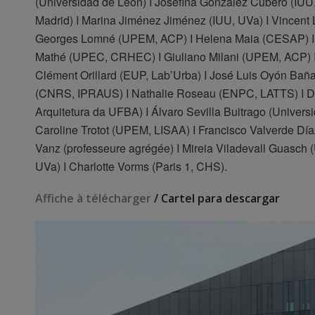
(Universidad de León) I Josefina González Cubero (IUU,
Madrid) I Marina Jiménez Jiménez (IUU, UVa) I Vincent
Georges Lomné (UPEM, ACP) I Helena Maia (CESAP) I Xo
Mathé (UPEC, CRHEC) I Giuliano Milani (UPEM, ACP) I 
Clément Orillard (EUP, Lab’Urba) I José Luis Oyón Bañal
(CNRS, IPRAUS) I Nathalie Roseau (ENPC, LATTS) I D
Arquitetura da UFBA) I Álvaro Sevilla Buitrago (Univers
Caroline Trotot (UPEM, LISAA) I Francisco Valverde Día
Vanz (professeure agrégée) I Mireia Viladevall Guasch (U
UVa) I Charlotte Vorms (Paris 1, CHS).
Affiche à télécharger
/ Cartel para descargar