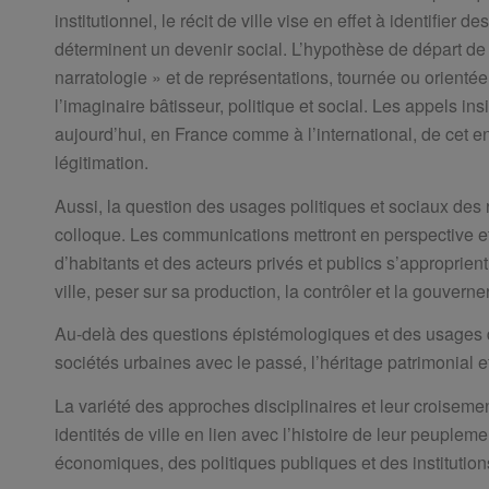
institutionnel, le récit de ville vise en effet à identifier 
déterminent un devenir social. L’hypothèse de départ de c
narratologie » et de représentations, tournée ou orientée 
l’imaginaire bâtisseur, politique et social. Les appels ins
aujourd’hui, en France comme à l’international, de cet en
légitimation.
Aussi, la question des usages politiques et sociaux des r
colloque. Les communications mettront en perspective et 
d’habitants et des acteurs privés et publics s’approprien
ville, peser sur sa production, la contrôler et la gouverner
Au-delà des questions épistémologiques et des usages des
sociétés urbaines avec le passé, l’héritage patrimonial et
La variété des approches disciplinaires et leur croiseme
identités de ville en lien avec l’histoire de leur peuplem
économiques, des politiques publiques et des institutions