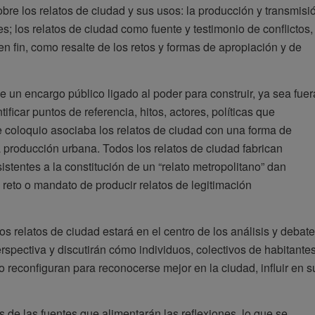
bre los relatos de ciudad y sus usos: la producción y transmisi
; los relatos de ciudad como fuente y testimonio de conflictos,
 en fin, como resalte de los retos y formas de apropiación y de
 un encargo público ligado al poder para construir, ya sea fuer
ificar puntos de referencia, hitos, actores, políticas que
te coloquio asociaba los relatos de ciudad con una forma de
a producción urbana. Todos los relatos de ciudad fabrican
sistentes a la constitución de un “relato metropolitano” dan
 reto o mandato de producir relatos de legitimación
os relatos de ciudad estará en el centro de los análisis y debat
spectiva y discutirán cómo individuos, colectivos de habitante
o reconfiguran para reconocerse mejor en la ciudad, influir en s
 de las fuentes que alimentarán las reflexiones, lo que se