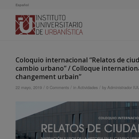
Español
Coloquio internacional “Relatos de ciuda
cambio urbano” / Colloque international 
changement urbain”
/
/
/
22 mayo, 2019
0 Comments
in
Actividades
by
Administrador IU