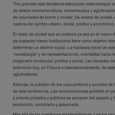
Tres grandes ejes temáticos estructuran este coloquio so
de relatos conmemorativos, consensuales y aglutinadores
de voluntades de borrar y ocultar; los relatos de ciudad,
captura del cambio urbano, social, político y económico.
El relato de ciudad que se produce ya sea en el marco de
de cualquier marco institucional tiene como objetivo ident
determinan un devenir social. La hipótesis inicial de es
“narratología” y de representaciones, orientadas hacia l
imaginario constructor, político y social. Las llamadas in
testimonio hoy, en Francia e internacionalmente, de este
aglutinadores.
Además, la cuestión de los usos políticos y sociales de l
de esta conferencia. Las comunicaciones pondrán en per
y actores privados y públicos se apropian del pasado y l
producción, controlarla y gobernarla.
Más allá de las cuestiones epistemológicas y de los usos