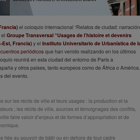
Francia)
el coloquio internacional “Relatos de ciudad: narración
 el
Groupe Transversal “Usages de l’histoire et devenirs
-Est, Francia)
y el
Instituto Universitario de Urbanística de l
cuentros periódicos
que han venido realizando en los últimos
oquio reunirá en esta ciudad del entorno de París a
paña y otros países, tanto europeos como de África o América.
s del evento.
sur les récits de ville et leurs usages : la production et la
eurs ; les récits de ville, sources et témoignages des conflits,
ville faire valoir d’enjeux et de formes d’appropriation et de
onomique.
 liée au pouvoir de bâtir ou en dehors de tout cadre