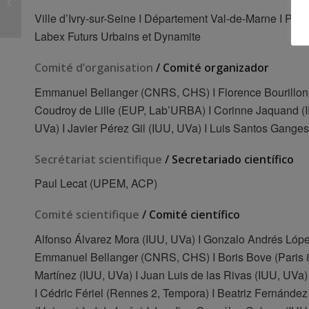
Castilla y León
Ville d’Ivry-sur-Seine I Département Val-de-Marne I P
Labex Futurs Urbains et Dynamite
Comité d’organisation
/ Comité organizador
Emmanuel Bellanger (CNRS, CHS) I Florence Bourillon
Coudroy de Lille (EUP, Lab’URBA) I Corinne Jaquand (I
UVa) I Javier Pérez Gil (IUU, UVa) I Luis Santos Gange
Secrétariat scientifique
/ Secretariado científico
Paul Lecat (UPEM, ACP)
Comité scientifique
/ Comité científico
Alfonso Álvarez Mora (IUU, UVa) I Gonzalo Andrés Lóp
Emmanuel Bellanger (CNRS, CHS) I Boris Bove (Paris 8
Martínez (IUU, UVa) I Juan Luis de las Rivas (IUU, UV
I Cédric Fériel (Rennes 2, Tempora) I Beatriz Fernánde