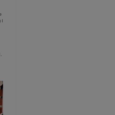
e
 I
,