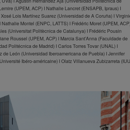
 UVa) I Agustín Hernández Aja (Universidad Politécnica de
 Lemire (UPEM, ACP) I Nathalie Lancret (ENSAPB, Ipraus) I
sé Lois Martínez Suarez (Universidad de A Coruña) I Virgini
Nathalie Montel (ENPC, LATTS) I Frédéric Moret (UPEM, ACP)
es (Universitat Politècnica de Catalunya) I Frédéric Pousin
iane Roussel (UPEM, ACP) I Marcia Sant’Anna (Faculdade de
idad Politécnica de Madrid) I Carlos Torres Tovar (UNAL) I
z de León (Universidad Iberoamericana de Puebla) I Jennifer
niversité Ibéro-américaine) I Olatz Villanueva Zubizarreta (IUU