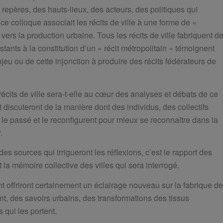
des repères, des hauts-lieux, des acteurs, des politiques qui
e colloque associait les récits de ville à une forme de «
vers la production urbaine. Tous les récits de ville fabriquent d
istants à la constitution d’un « récit métropolitain » témoignent
jeu ou de cette injonction à produire des récits fédérateurs de
écits de ville sera-t-elle au cœur des analyses et débats de ce
discuteront de la manière dont des individus, des collectifs
t le passé et le reconfigurent pour mieux se reconnaître dans la
.
 sources qui irrigueront les réflexions, c’est le rapport des
 la mémoire collective des villes qui sera interrogé.
nt offriront certainement un éclairage nouveau sur la fabrique d
ent, des savoirs urbains, des transformations des tissus
 qui les portent.