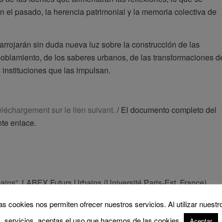
n el pasado, la herencia patrimonial y la memoria colectiva de
arrojarán sin duda nueva luz sobre la construcción de las
 poblamiento, de los saberes urbanos, de las transformaciones d
s instituciones que las impulsan.
léchargement sur le lien suivant.
/ El documento completo del
nte enlace.
bains”. LABEX Futurs Urbains (Université Paris-Est, France).
lladolid (España).
as cookies nos permiten ofrecer nuestros servicios. Al utilizar nuestr
servicios, aceptas el uso que hacemos de las cookies.
Aceptar