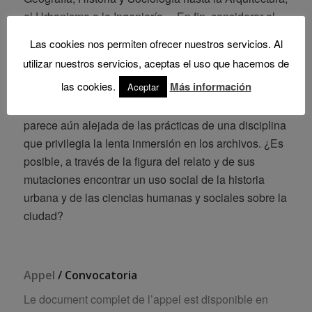
el Urbanismo o la Ingeniería… En fin, considerar el
“relato de ciudad” como instrumento de
Las cookies nos permiten ofrecer nuestros servicios. Al
transformación es plantearse la cuestión de la
utilizar nuestros servicios, aceptas el uso que hacemos de
relación de los saberes de lo urbano con el “relato de
las cookies.
Más información
Aceptar
ciudad”. El término “diagnóstico” evidencia una
búsqueda de operatividad de la historia urbana que
parece aún alejada de las prácticas de una disciplina
que privilegia la lenta inmersión en los archivos. ¿Es
posible, a través de la figura del relato y de sus
mutaciones encontrar un uso social de la historia
urbana y de las ciencias humanas y sociales sobre la
ciudad?
Appel
/ Convocatoria
Le document complet de l’appel est disponible en