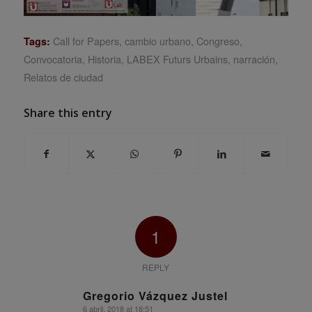
Call for Papers
,
cambio urbano
,
Congreso
,
Tags:
Convocatoria
,
Historia
,
LABEX Futurs Urbains
,
narración
,
Relatos de ciudad
Share this entry
1
REPLY
Gregorio Vázquez Justel
6 abril, 2018 at 18:51