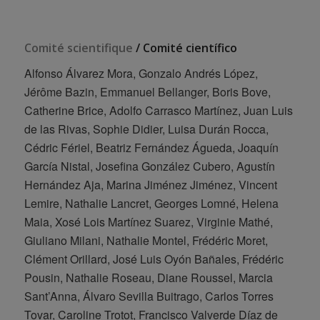
Comité scientifique
/ Comité científico
Alfonso Álvarez Mora, Gonzalo Andrés López,
Jérôme Bazin, Emmanuel Bellanger, Boris Bove,
Catherine Brice, Adolfo Carrasco Martínez, Juan Luis
de las Rivas, Sophie Didier, Luisa Durán Rocca,
Cédric Fériel, Beatriz Fernández Águeda, Joaquín
García Nistal, Josefina González Cubero, Agustín
Hernández Aja, Marina Jiménez Jiménez, Vincent
Lemire, Nathalie Lancret, Georges Lomné, Helena
Maia, Xosé Lois Martínez Suarez, Virginie Mathé,
Giuliano Milani, Nathalie Montel, Frédéric Moret,
Clément Orillard, José Luis Oyón Bañales, Frédéric
Pousin, Nathalie Roseau, Diane Roussel, Marcia
Sant’Anna, Álvaro Sevilla Buitrago, Carlos Torres
Tovar, Caroline Trotot, Francisco Valverde Díaz de