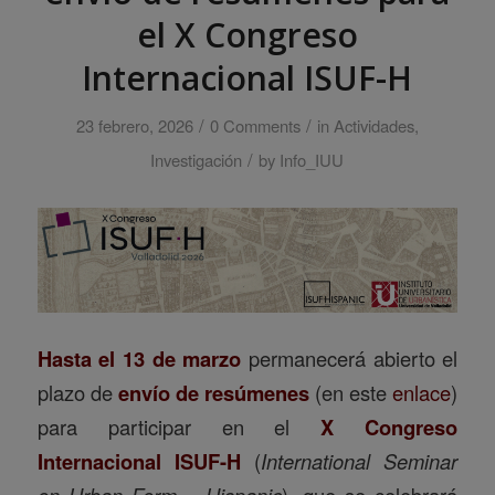
el X Congreso
Internacional ISUF-H
/
/
23 febrero, 2026
0 Comments
in
Actividades
,
/
Investigación
by
Info_IUU
Hasta el 13 de marzo
permanecerá abierto el
plazo de
envío de resúmenes
(en este
enlace
)
para participar en el
X Congreso
Internacional ISUF-H
(
International Seminar
on Urban Form – Hispanic
), que se celebrará