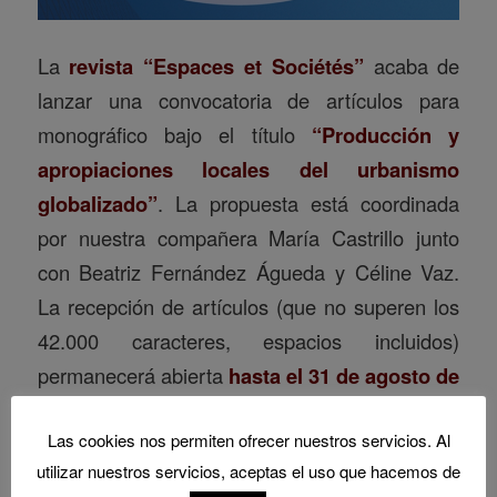
La
revista “Espaces et Sociétés”
acaba de
lanzar una convocatoria de artículos para
monográfico bajo el título
“Producción y
apropiaciones locales del urbanismo
globalizado”
. La propuesta está coordinada
por nuestra compañera María Castrillo junto
con Beatriz Fernández Águeda y Céline Vaz.
La recepción de artículos (que no superen los
42.000 caracteres, espacios incluidos)
permanecerá abierta
hasta el 31 de agosto de
2021
.
Las cookies nos permiten ofrecer nuestros servicios. Al
Read more
utilizar nuestros servicios, aceptas el uso que hacemos de