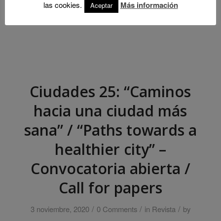
las cookies.
Más información
Aceptar
Ciudades 25: “Caminos
hacia una ciudad más
sana” / “Paths towards a
healthier city” –
Convocatoria abierta /
Call for papers
/
/
/
3 noviembre, 2020
0 Comments
in
Revista
by