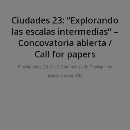
Ciudades 23: “Explorando
las escalas intermedias” –
Concovatoria abierta /
Call for papers
/
/
/
5 noviembre, 2018
0 Comments
in
Revista
by
Administrador IUU
Ciudades 23 (2020)
dedicará su dossier
monográfico, coordinado por
Mario Paris
, al
tema
“Explorando las escalas intermedias:
prácticas y experiencias en las dimensiones