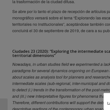
la trasformación de la ciudad difusa.
Se abre por lo tanto el plazo de recepción de artículos 
monográfico versará sobre el tema “Explorando las esca
territoriales no institucionales”, aceptándose también c
concluirá el 30 de septiembre de 2019, de cara a su pub
Ciudades 23 (2020): “Exploring the intermediate sc
territorial dimensions”
Nowadays, in urban studies field we experimented a lack
paradigms for several dynamics ongoning on European terr
about scales as analysis tool for planners and reserarc
intermediate scales (sub-regional, inter-municipal and d
to detect (i.) trends in the transformation of the post-met
and (iii.) new interpretative figures for phenomena that 
Therefore, different contributions will support the debate
L
El IUU publica su
descriptive readings of the contemporary urban spaces 
contribución en el