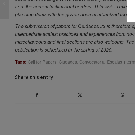
from the current institutional borders. This task is even
Congreso Internacional
ISUF-H sobre la...
planning deals with the governance of urbanized regions
The submission of papers for
Ciudades
23 is therefore 
intermediate scales: practices and experiences from no-ins
miscellaneous and final sections are also welcome. The
publication is scheduled in the spring of 2020.
Call for Papers
,
Ciudades
,
Convocatoria
,
Escalas inter
Tags:
Share this entry