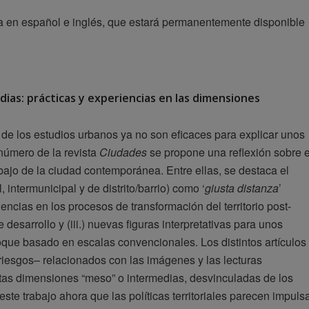
ia en español e inglés, que estará permanentemente disponible
dias: prácticas y experiencias en las dimensiones
de los estudios urbanos ya no son eficaces para explicar unos
número de la revista
Ciudades
se propone una reflexión sobre e
bajo de la ciudad contemporánea. Entre ellas, se destaca el
intermunicipal y de distrito/barrio) como ‘
giusta distanza
’
ncias en los procesos de transformación del territorio post-
 desarrollo y (iii.) nuevas figuras interpretativas para unos
oque basado en escalas convencionales. Los distintos artículos
s riesgos– relacionados con las imágenes y las lecturas
stas dimensiones “meso” o intermedias, desvinculadas de los
este trabajo ahora que las políticas territoriales parecen impuls