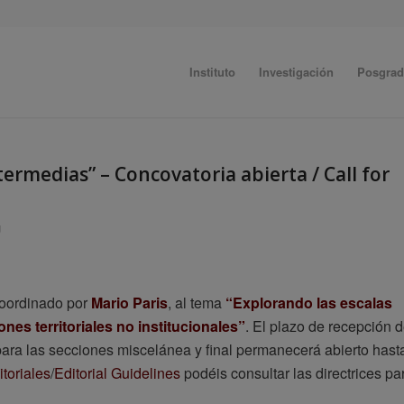
Instituto
Investigación
Posgra
termedias” – Concovatoria abierta / Call for
U
coordinado por
Mario Paris
, al tema
“Explorando las escalas
nes territoriales no institucionales”
. El plazo de recepción 
para las secciones miscelánea y final permanecerá abierto hast
toriales
/
Editorial Guidelines
podéis consultar las directrices pa