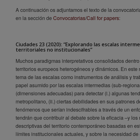
A continuación os adjuntamos el texto de la convocator
en la sección de
Convocatorias
/
Call for papers
:
Ciudades 23 (2020): “Explorando las escalas interme
territoriales no institucionales”
Muchos paradigmas interpretativos consolidados dentro 
territorios europeos heterogéneos y dinámicos. En este 
tema de las escalas como instrumentos de análisis y tra
papel asumido por las escalas intermedias (sub-regional, 
(dimensiones adecuadas) para detectar (i.) algunas tende
metropolitano, (ii.) ciertas debilidades en sus patrones de
fenómenos que serían indescifrables a través de un enf
tendrán que contribuir al debate sobre la eficacia –y lo
descriptivas del territorio contemporáneo basadas en e
límites institucionales actuales, y sobre la necesidad de 