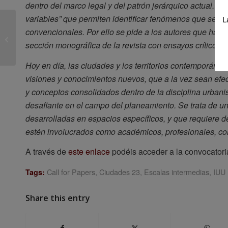
dentro del marco legal y del patrón jerárquico actual. 
variables” que permiten identificar fenómenos que sería
L
Resumen del coloquio
convencionales. Por ello se pide a los autores que haya
internacional Récits de
sección monográfica de la revista con ensayos críticos 
ville/Relatos de ciudad
Hoy en día, las ciudades y los territorios contemporáne
visiones y conocimientos nuevos, que a la vez sean efec
y conceptos consolidados dentro de la disciplina urbani
desafiante en el campo del planeamiento. Se trata de un
desarrolladas en espacios específicos, y que requiere 
estén involucrados como académicos, profesionales, cons
A través de
este enlace
podéis acceder a la convocatoria
Call for Papers
,
Ciudades 23
,
Escalas intermedias
,
IUU
Tags:
Share this entry