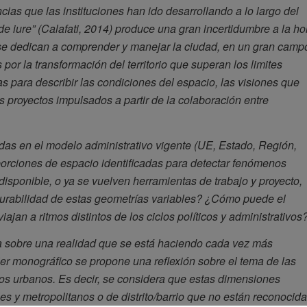
cias que las instituciones han ido desarrollando a lo largo del
“de iure” (Calafati, 2014) produce una gran incertidumbre a la ho
 se dedican a comprender y manejar la ciudad, en un gran camp
por la transformación del territorio que superan los limites
 para describir las condiciones del espacio, las visiones que
os proyectos impulsados a partir de la colaboración entre
adas en el modelo administrativo vigente (UE, Estado, Región,
orciones de espacio identificadas para detectar fenómenos
disponible, o ya se vuelven herramientas de trabajo y proyecto,
durabilidad de estas geometrías variables? ¿Cómo puede el
an a ritmos distintos de los ciclos políticos y administrativos
oca sobre una realidad que se está haciendo cada vez más
sier monográfico se propone una reflexión sobre el tema de las
nos urbanos. Es decir, se considera que estas dimensiones
es y metropolitanos o de distrito/barrio que no están reconocid