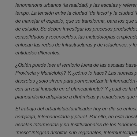
fenomenons urbanos (la realidad) y las escalas y referen
tempo. La tensión entre la ciudad “de facto” y la ciudad 
de manejar el espacio, que se transforma, para los que
de estudio. Se deben investigar los procesos producidos 
consolidados y reconocidos, las metodologías empleadas
enfocan las redes de infrastructuras y de relaciones, y l
entidades diferentes.
¿Quién puede leer el territorio fuera de las escalas bas
Provincia y Municipio)? Y, ¿cómo lo hace? Las nuevas p
discretos ¿solo sirven para pormenorizar la información 
con un real impacto en el planeamineto? Y ¿cuál es la 
planeamiento adaptarse a dinámicas y mutaciones que viaj
El trabajo del urbanista/planificador hoy en dia se enf
compleja, interconectada y plural. Por ello, en este dos
escalas intermedias y no-institucionales de los fenóme
“meso” integran ámbitos sub-regionales, intermuniciapal