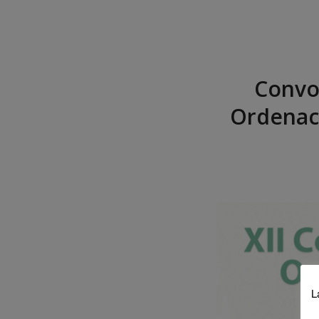
Convoc
Ordenació
L