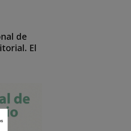
onal de
torial. El
os