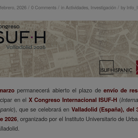
/
/
/
febrero, 2026
0 Comments
in
Actividades
,
Investigación
by
Info_
marzo
permanecerá abierto el plazo de
envío de re
icipar en el
X Congreso Internacional ISUF-H
(
Intern
panic
), que se celebrará en
Valladolid (España), del
de 2026
, organizado por el Instituto Universitario de Urba
ladolid.