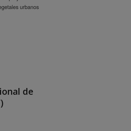
vegetales urbanos
ional de
)