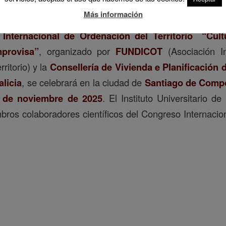
Más información
Internacional de Ordenación del Territorio
“Cult
provisa”
, organizado por
FUNDICOT
(Asociación In
ritorio) y la
Consellería de Vivienda e Planificación d
alicia
, se celebrará en la ciudad de
Santiago de Comp
4 de noviembre de 2025
. El Instituto Universitario d
bros colaboradores científicos del Congreso Internaci