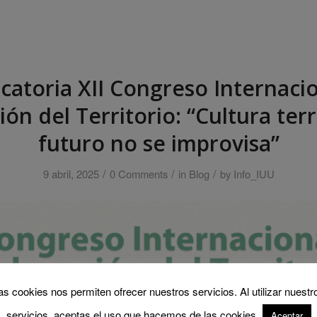
atoria XII Congreso Internaci
n del Territorio: “Cultura terri
futuro no se improvisa”
/
/
/
9 abril, 2025
0 Comments
in
Blog
by
Info_IUU
as cookies nos permiten ofrecer nuestros servicios. Al utilizar nuestr
servicios, aceptas el uso que hacemos de las cookies.
Aceptar