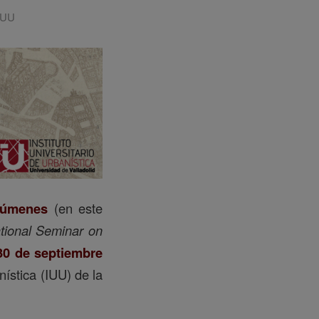
IUU
súmenes
(en este
ational Seminar on
 30 de septiembre
nística (IUU) de la