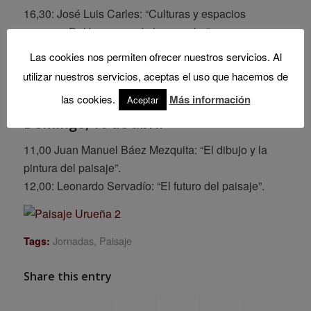
16,30: José Luis Carles: “Culturas y espacios
sonoros. Del buen uso de la escucha”.
17,00: Cristina Palmese: “El paisaje en movimiento”.
Las cookies nos permiten ofrecer nuestros servicios. Al
17,30: Miguel Delibes de Castro: “Ecología y
utilizar nuestros servicios, aceptas el uso que hacemos de
paisaje”.
las cookies.
Más información
Aceptar
Domingo, 10 de abril
11,00 Juan Manuel Báez Mezquita: “El dibujo y la
pintura del paisaje”.
12,00: Leonardo Servadío: “El futuro del paisaje”.
Jornadas
,
Paisaje
Tags:
Share this entry