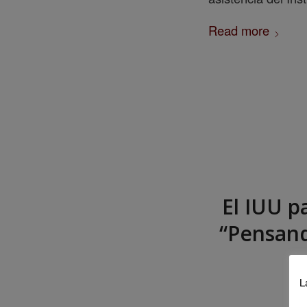
Read more
El IUU p
“Pensand
L