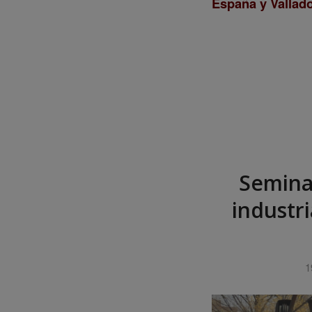
España y Vallado
Semina
industr
1