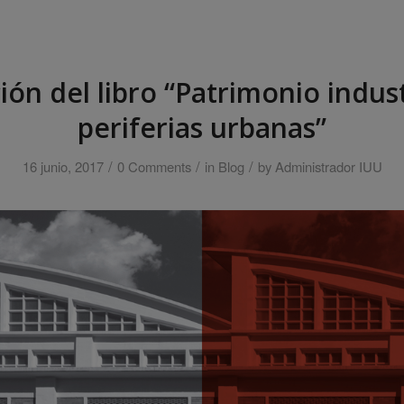
ón del libro “Patrimonio indust
periferias urbanas”
/
/
/
16 junio, 2017
0 Comments
in
Blog
by
Administrador IUU