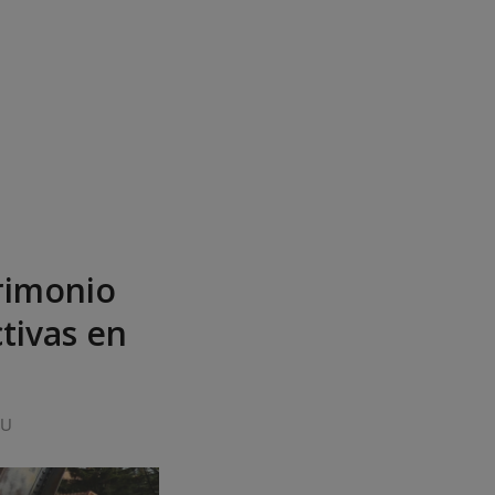
rimonio
tivas en
UU