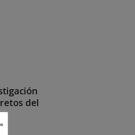
stigación
retos del
os