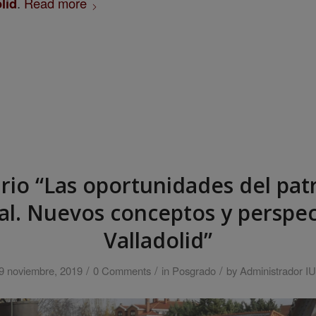
lid
.
Read more
rio “Las oportunidades del pat
ial. Nuevos conceptos y perspec
Valladolid”
/
/
/
9 noviembre, 2019
0 Comments
in
Posgrado
by
Administrador I