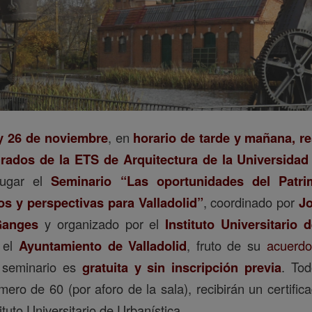
y 26 de noviembre
, en
horario de tarde y mañana, r
rados de la ETS de Arquitectura de la Universidad 
lugar el
Seminario “Las oportunidades del Patrim
s y perspectivas para Valladolid”
, coordinado por
Jo
Ganges
y organizado por el
Instituto Universitario 
 el
Ayuntamiento de Valladolid
, fruto de su
acuerdo
 seminario es
gratuita y sin
inscripción previa
. Tod
ero de 60 (por aforo de la sala), recibirán un certifica
ituto Universitario de Urbanística.