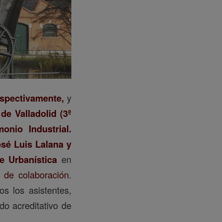
espectivamente,
y
de Valladolid (3ª
onio Industrial.
sé Luis Lalana y
de Urbanística
en
 de colaboración
.
os los asistentes,
do acreditativo de