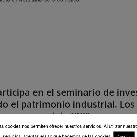
articipa en el seminario de inve
o el patrimonio industrial. Los 
siglo XXI”
as cookies nos permiten ofrecer nuestros servicios. Al utilizar nuestr
/
/
/
21 mayo, 2018
0 Comments
in
Blog
by
Administrador IUU
servicios, aceptas el uso que hacemos de las cookies.
Aceptar