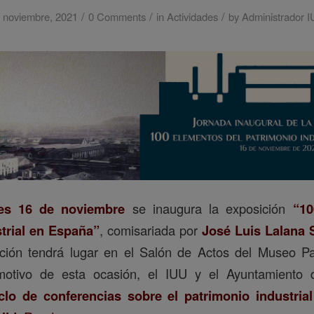
/
/
/
 noviembre, 2021
0 Comments
in
Actividades
by
Administrador 
es 16 de noviembre
se inaugura la exposición
“10
trial en España”
, comisariada por
José Luis Lalana 
ción tendrá lugar en el Salón de Actos del Museo Pa
motivo de esta ocasión, el IUU y el Ayuntamiento 
iclo de conferencias sobre el patrimonio industrial