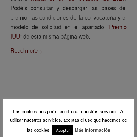
Podéis consultar y descargar las bases del
premio, las condiciones de la convocatoria y el
modelo de solicitud en el apartado “
Premio
IUU
” de esta misma página web.
Read more
Las cookies nos permiten ofrecer nuestros servicios. Al
Recordatorio: III Premio
utilizar nuestros servicios, aceptas el uso que hacemos de
IUU para Jóvenes
las cookies.
Más información
Aceptar