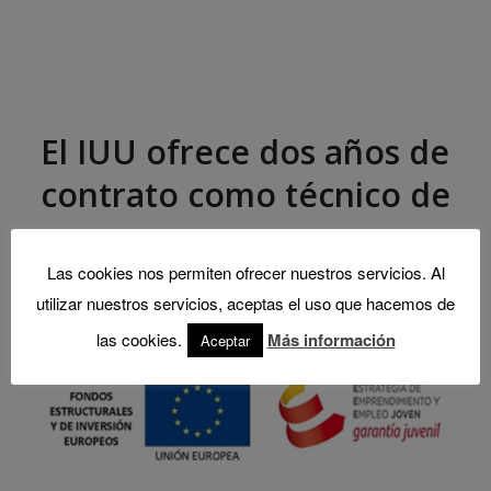
El IUU ofrece dos años de
contrato como técnico de
apoyo
Las cookies nos permiten ofrecer nuestros servicios. Al
/
/
/
15 junio, 2020
0 Comments
in
Blog
,
Instituto
by
utilizar nuestros servicios, aceptas el uso que hacemos de
Administrador IUU
las cookies.
Más información
Aceptar