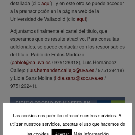
detallada (clic
aquí
) , y en este otro se puede acceder
a la preinscripción en la página web de la
Universidad de Valladolid (clic
aquí
).
Adjuntamos finalmente el cartel del título, que
esperamos que os resulte atractivo. Para consultas
adicionales, se puede contactar con los responsables
del título: Pablo de Frutos Madrazo
(
pablof@ea.uva.es
/ 975129318), Luis Hernández
Callejo (
luis.hernandez.callejo@uva.es
/ 975129418)
y Lidia Sanz Molina (
lidia.sanz@soc.uva.es
/
975129241).
Las cookies nos permiten ofrecer nuestros servicios. Al
utilizar nuestros servicios, aceptas el uso que hacemos de
las cookies.
Más información
Aceptar