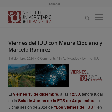
Español
Viernes del IUU con Maura Ciociano y
Marcelo Ramírez
/
/
/
4 diciembre, 2024
0 Comments
in
Actividades
by
Info_IUU
El
viernes 13 de diciembre
, a las
12:30
, tendrá lugar
en la
Sala de Juntas de la ETS de Arquitectura
la
última sesión de 2024 de
“Los Viernes del IUU”
, en