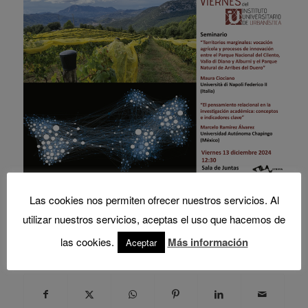
Las cookies nos permiten ofrecer nuestros servicios. Al
Marcelo Ramírez
,
Maura Ciociano
,
Seminario
,
Tags:
Viernes del IUU
utilizar nuestros servicios, aceptas el uso que hacemos de
las cookies.
Más información
Aceptar
Share this entry