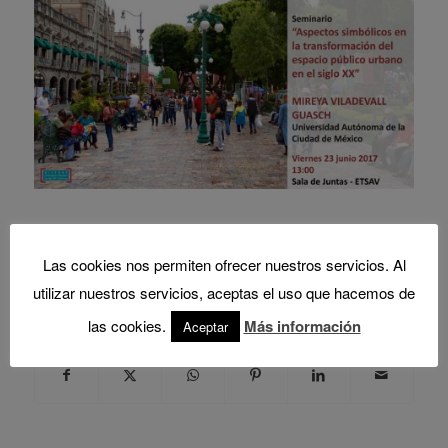
Las cookies nos permiten ofrecer nuestros servicios. Al
Espacio público
,
Mireya Viladevall
,
Viernes del IUU
Tags:
utilizar nuestros servicios, aceptas el uso que hacemos de
Share this entry
las cookies.
Más información
Aceptar