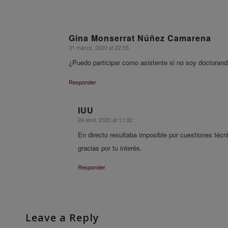
Gina Monserrat Núñez Camarena
31 marzo, 2020 at 22:55
says:
¿Puedo participar como asistente si no soy doctorand
Responder
IUU
24 abril, 2020 at 11:32
says:
En directo resultaba imposible por cuestiones técn
gracias por tu interés.
Responder
Leave a Reply