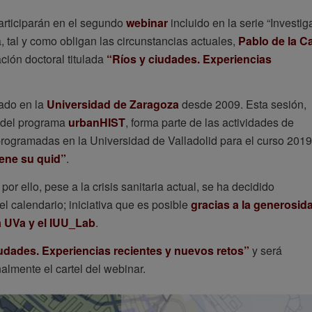
participarán en el segundo
webinar
incluido en la serie “Investig
, tal y como obligan las circunstancias actuales,
Pablo de la Ca
ción doctoral titulada
“Ríos y ciudades. Experiencias
iado en la
Universidad de Zaragoza
desde 2009. Esta sesión,
 del programa
urbanHIST
, forma parte de las actividades de
rogramadas en la Universidad de Valladolid para el curso 2019
iene su quid”
.
or ello, pese a la crisis sanitaria actual, se ha decidido
l calendario; iniciativa que es posible
gracias a la generosid
a UVa y el IUU_Lab
.
udades. Experiencias recientes y nuevos retos”
y será
almente el cartel del webinar.