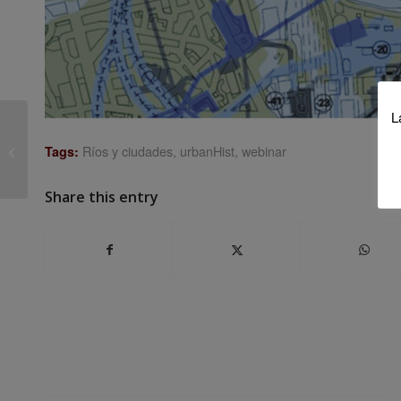
L
Webinar urbanHIST
“Investigar y exponer:
Ríos y ciudades
,
urbanHist
,
webinar
Tags:
cada tesis tiene su
quidR...
Share this entry