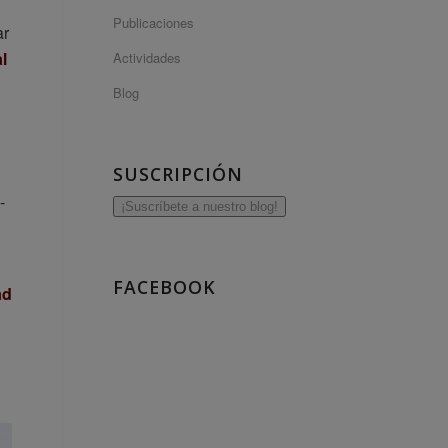
Publicaciones
ar
l
Actividades
Blog
SUSCRIPCIÓN
-
¡Suscríbete a nuestro blog!
FACEBOOK
ad