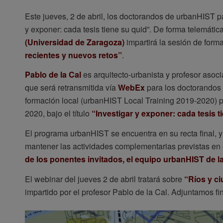
Este jueves, 2 de abril, los doctorandos de urbanHIST 
y exponer: cada tesis tiene su quid”. De forma telemática
(Universidad de Zaragoza)
impartirá la sesión de forma
recientes y nuevos retos”
.
Pablo de la Cal
es arquitecto-urbanista y profesor asoc
que será retransmitida vía
WebEx
para los doctorandos
formación local (urbanHIST Local Training 2019-2020) p
2020, bajo el título
“Investigar y exponer: cada tesis t
El programa urbanHIST se encuentra en su recta final, y p
mantener las actividades complementarias previstas en e
de los ponentes invitados, el equipo urbanHIST de l
El webinar del jueves 2 de abril tratará sobre
“Ríos y ci
impartido por el profesor Pablo de la Cal. Adjuntamos fin